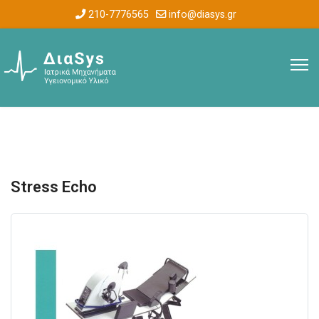
210-7776565
info@diasys.gr
Stress Echo